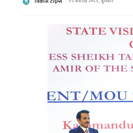
विकास टाइम्स
१२ बैशाख २०८१, बुधबार