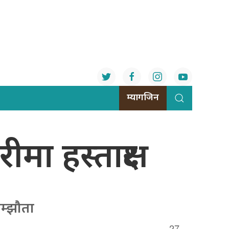
म्यागजिन
मा हस्ताक्षर
म्झौता
27