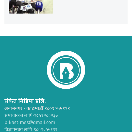
संकेत मिडिया प्रा.लि.
अनामनगर - काठमाडौँ ९८०१०५५१९९
समाचारका लागि-९८५१२८०२३७
bikastimes@gmail.com
विज्ञापनका लागि-९८५१०५५१९९