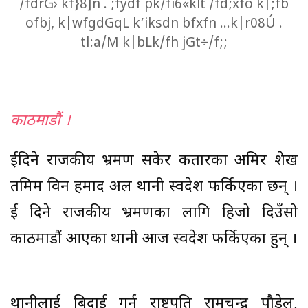
/fdrG› kf}8]n . ;fydf pk/fi6«klt /fd;xfo k|;fb
ofbj, k|wfgdGqL k’iksdn bfxfn …k|r08Ú .
tl:a/M k|bLk/fh jGt÷/f;;
काठमाडौं ।
दुईदिने राजकीय भ्रमण सकेर कतारका अमिर शेख
तमिम विन हमाद अल थानी स्वदेश फर्किएका छन् ।
दुई दिने राजकीय भ्रमणका लागि हिजो दिउँसो
काठमाडौं आएका थानी आज स्वदेश फर्किएका हुन् ।
थानीलाई बिदाई गर्न राष्ट्रपति रामचन्द्र पौडेल,