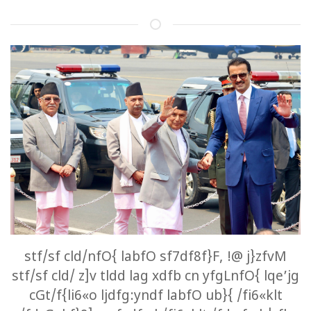
stf/sf cld/nfO{ labfO sf7df8f}F, !@ j}zfvM
stf/sf cld/ z]v tldd lag xdfb cn yfgLnfO{ lqe’jg
cGt/f{li6«o ljdfg:yndf labfO ub}{ /fi6«klt