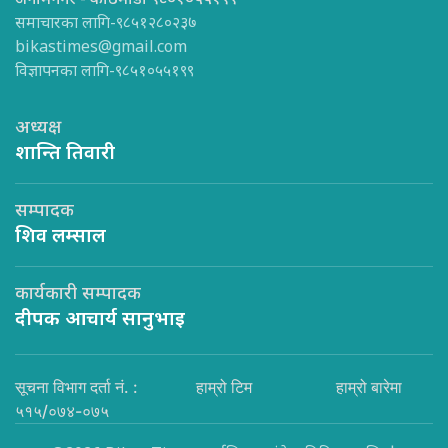
अनामनगर - काठमाडौँ ९८०१०५५१९९
समाचारका लागि-९८५१२८०२३७
bikastimes@gmail.com
विज्ञापनका लागि-९८५१०५५१९९
अध्यक्ष
शान्ति तिवारी
सम्पादक
शिव लम्साल
कार्यकारी सम्पादक
दीपक आचार्य सानुभाइ
सूचना विभाग दर्ता नं. :
हाम्रो टिम
हाम्रो बारेमा
५१५/०७४-०७५