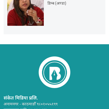
डिम्ब (अण्डा)
संकेत मिडिया प्रा.लि.
अनामनगर - काठमाडौँ ९८०१०५५१९९