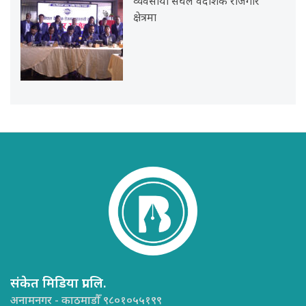
व्यवसायी संघले वैदेशिक रोजगार
क्षेत्रमा
संकेत मिडिया प्रा.लि.
अनामनगर - काठमाडौँ ९८०१०५५१९९