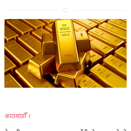
काठमाडाैँ ।