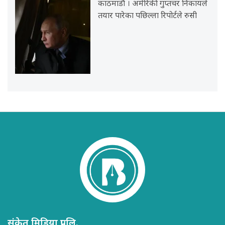
काठमाडौं । अमेरिकी गुप्तचर निकायले
तयार पारेका पछिल्ला रिपोर्टले रुसी
संकेत मिडिया प्रा.लि.