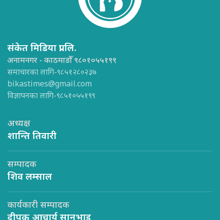
संकेत मिडिया प्रा.लि.
अनामनगर - काठमाडौँ ९८०१०५५१९९
समाचारका लागि-९८५१२८०२३७
bikastimes@gmail.com
विज्ञापनका लागि-९८५१०५५१९९
अध्यक्ष
शान्ति तिवारी
सम्पादक
शिव लम्साल
कार्यकारी सम्पादक
दीपक आचार्य सानुभाइ