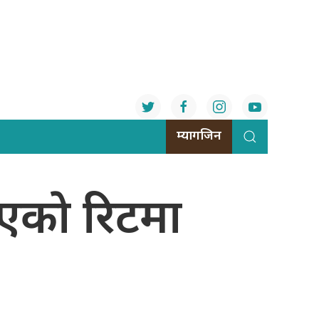
म्यागजिन
िएकाे रिटमा