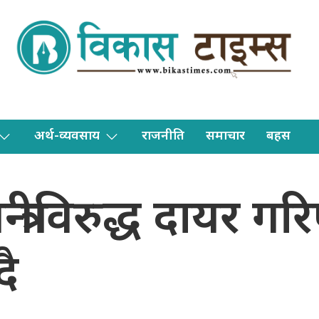
अर्थ-व्यवसाय
राजनीति
समाचार
बहस
त्रीविरुद्ध दायर गर
दै