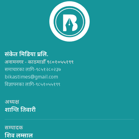
संकेत मिडिया प्रा.लि.
अनामनगर - काठमाडौँ ९८०१०५५१९९
समाचारका लागि-९८५१२८०२३७
bikastimes@gmail.com
विज्ञापनका लागि-९८५१०५५१९९
अध्यक्ष
शान्ति तिवारी
सम्पादक
शिव लम्साल