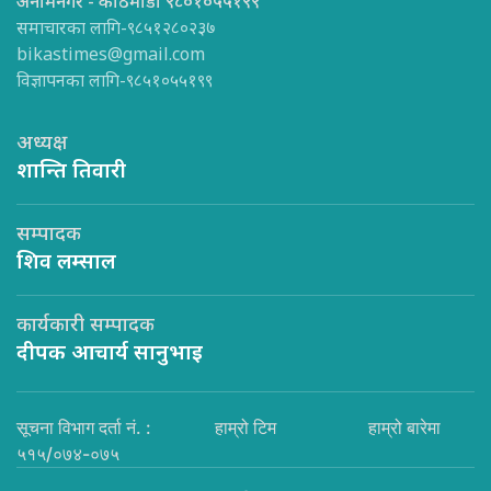
अनामनगर - काठमाडौँ ९८०१०५५१९९
समाचारका लागि-९८५१२८०२३७
bikastimes@gmail.com
विज्ञापनका लागि-९८५१०५५१९९
अध्यक्ष
शान्ति तिवारी
सम्पादक
शिव लम्साल
कार्यकारी सम्पादक
दीपक आचार्य सानुभाइ
सूचना विभाग दर्ता नं. :
हाम्रो टिम
हाम्रो बारेमा
५१५/०७४-०७५