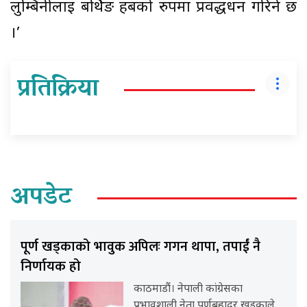
लुम्बिनीलाई बर्थिङ हबको रुपमा प्रवर्द्धधन गरिने छ
।’
प्रतिक्रिया
अपडेट
पूर्ण खड्काको भावुक अपिलः गगन थापा, तपाईं नै
निर्णायक हो
काठमाडौं। नेपाली कांग्रेसका
प्रभावशाली नेता पूर्णबहादुर खड्काले