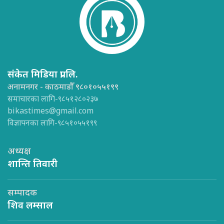
संकेत मिडिया प्रा.लि.
अनामनगर - काठमाडौँ ९८०१०५५१९९
समाचारका लागि-९८५१२८०२३७
bikastimes@gmail.com
विज्ञापनका लागि-९८५१०५५१९९
अध्यक्ष
शान्ति तिवारी
सम्पादक
शिव लम्साल