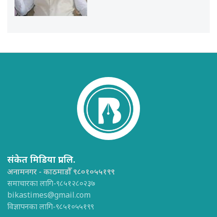
संकेत मिडिया प्रा.लि.
अनामनगर - काठमाडौँ ९८०१०५५१९९
समाचारका लागि-९८५१२८०२३७
bikastimes@gmail.com
विज्ञापनका लागि-९८५१०५५१९९