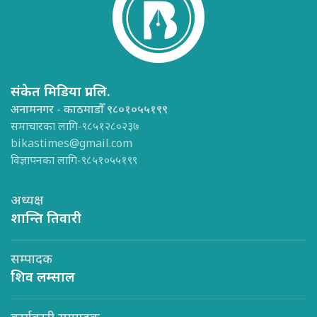
संकेत मिडिया प्रा.लि.
अनामनगर - काठमाडौँ ९८०१०५५१९९
समाचारका लागि-९८५१२८०२३७
bikastimes@gmail.com
विज्ञापनका लागि-९८५१०५५१९९
अध्यक्ष
शान्ति तिवारी
सम्पादक
शिव लम्साल