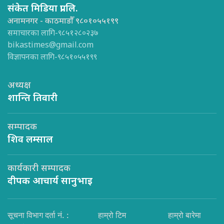
संकेत मिडिया प्रा.लि.
अनामनगर - काठमाडौँ ९८०१०५५१९९
समाचारका लागि-९८५१२८०२३७
bikastimes@gmail.com
विज्ञापनका लागि-९८५१०५५१९९
अध्यक्ष
शान्ति तिवारी
सम्पादक
शिव लम्साल
कार्यकारी सम्पादक
दीपक आचार्य सानुभाइ
सूचना विभाग दर्ता नं. :
हाम्रो टिम
हाम्रो बारेमा