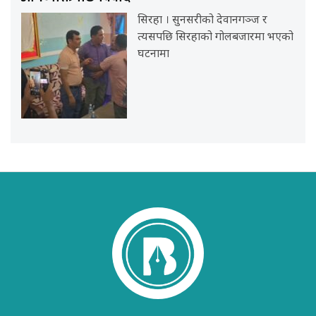
सिरहा । सुनसरीको देवानगञ्ज र
त्यसपछि सिरहाको गोलबजारमा भएको
घटनामा