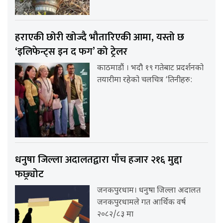
हराएकी छोरी खोज्दै भौतारिएकी आमा, यस्तो छ
‘इलिफेन्ट्स इन द फग’ को ट्रेलर
काठमाडौं । भदौ १९ गतेबाट प्रदर्शनको
तयारीमा रहेको चलचित्र ‘तिनीहरु:
धनुषा जिल्ला अदालतद्वारा पाँच हजार २१६ मुद्दा
फछ्र्योट
जनकपुरधाम। धनुषा जिल्ला अदालत
जनकपुरधामले गत आर्थिक वर्ष
२०८२/८३ मा