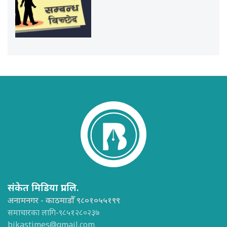
संकेत मिडिया प्रा.लि.
अनामनगर - काठमाडौँ ९८०१०५५१९९
समाचारका लागि-९८५१२८०२३७
bikastimes@gmail.com