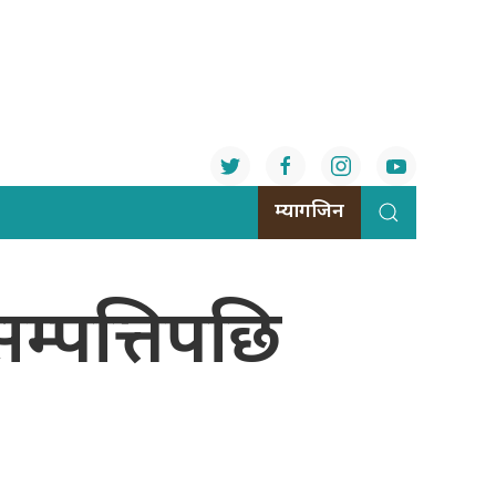
म्यागजिन
्पत्तिपछि