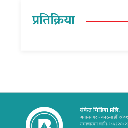
प्रतिक्रिया
संकेत मिडिया प्रा.लि.
अनामनगर - काठमाडौँ ९८०
समाचारका लागि-९८५१२८०२