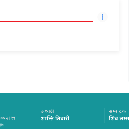
अध्यक्ष
सम्पादक
१०५५१९९
शान्ति तिवारी
शिव लम्
३७