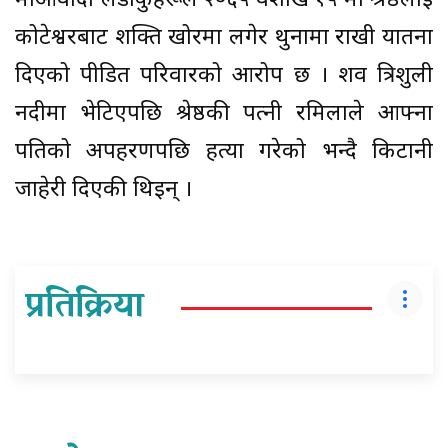
माओवादी लडाकुहरूले २०६५ वैशाख १५ मा श्रेष्ठलाई
कोटेश्वरबाट शक्ति खोरमा लगेर थुनामा राखी यातना
दिएको पीडित परिवारको आरोप छ । शव त्रिशुली
नदीमा भेटिएपछि श्रेष्ठकी पत्नी रमिलाले आफ्ना
पतिको अपहरणपछि हत्या गरेको भन्दै किटानी
जाहेरी दिएकी थिइन् ।
प्रतिक्रिया