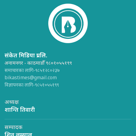
संकेत मिडिया प्रा.लि.
अनामनगर - काठमाडौँ ९८०१०५५१९९
समाचारका लागि-९८५१२८०२३७
bikastimes@gmail.com
विज्ञापनका लागि-९८५१०५५१९९
अध्यक्ष
शान्ति तिवारी
सम्पादक
शिव लम्साल