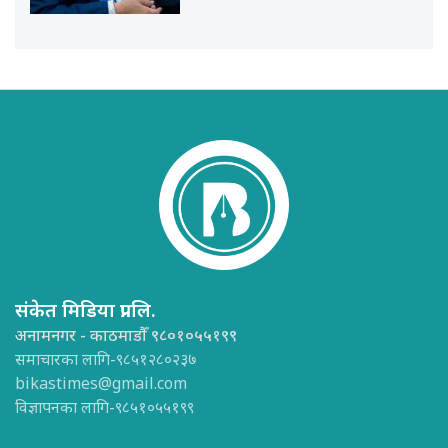
संकेत मिडिया प्रा.लि.
अनामनगर - काठमाडौँ ९८०१०५५१९९
समाचारका लागि-९८५१२८०२३७
bikastimes@gmail.com
विज्ञापनका लागि-९८५१०५५१९९