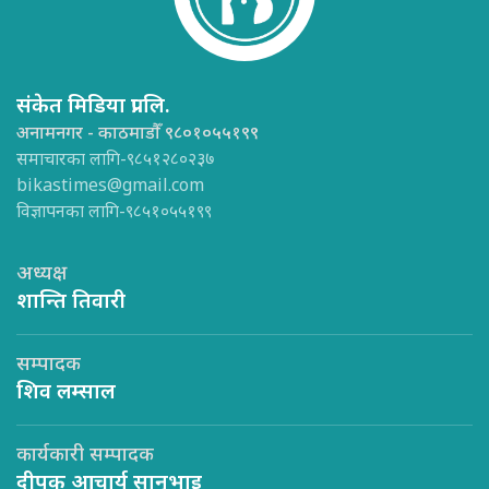
संकेत मिडिया प्रा.लि.
अनामनगर - काठमाडौँ ९८०१०५५१९९
समाचारका लागि-९८५१२८०२३७
bikastimes@gmail.com
विज्ञापनका लागि-९८५१०५५१९९
अध्यक्ष
शान्ति तिवारी
सम्पादक
शिव लम्साल
कार्यकारी सम्पादक
दीपक आचार्य सानुभाइ