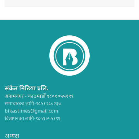
संकेत मिडिया प्रा.लि.
अनामनगर - काठमाडौँ ९८०१०५५१९९
समाचारका लागि-९८५१२८०२३७
bikastimes@gmail.com
विज्ञापनका लागि-९८५१०५५१९९
अध्यक्ष