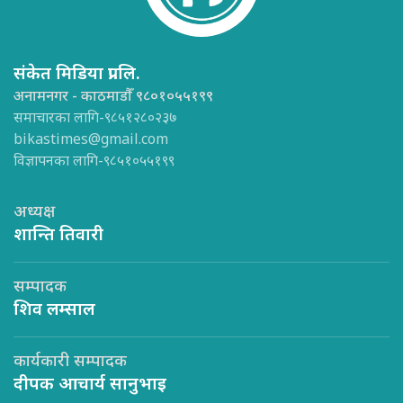
संकेत मिडिया प्रा.लि.
अनामनगर - काठमाडौँ ९८०१०५५१९९
समाचारका लागि-९८५१२८०२३७
bikastimes@gmail.com
विज्ञापनका लागि-९८५१०५५१९९
अध्यक्ष
शान्ति तिवारी
सम्पादक
शिव लम्साल
कार्यकारी सम्पादक
दीपक आचार्य सानुभाइ