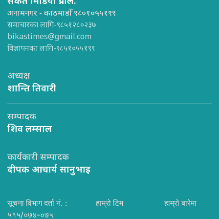
संकेत मिडिया प्रा.लि.
अनामनगर - काठमाडौँ ९८०१०५५१९९
समाचारका लागि-९८५१२८०२३७
bikastimes@gmail.com
विज्ञापनका लागि-९८५१०५५१९९
अध्यक्ष
शान्ति तिवारी
सम्पादक
शिव लम्साल
कार्यकारी सम्पादक
दीपक आचार्य सानुभाइ
सूचना विभाग दर्ता नं. :
हाम्रो टिम
हाम्रो बारेमा
५१५/०७४-०७५