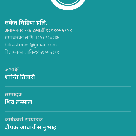
संकेत मिडिया प्रा.लि.
अनामनगर - काठमाडौँ ९८०१०५५१९९
समाचारका लागि-९८५१२८०२३७
bikastimes@gmail.com
विज्ञापनका लागि-९८५१०५५१९९
अध्यक्ष
शान्ति तिवारी
सम्पादक
शिव लम्साल
कार्यकारी सम्पादक
दीपक आचार्य सानुभाइ