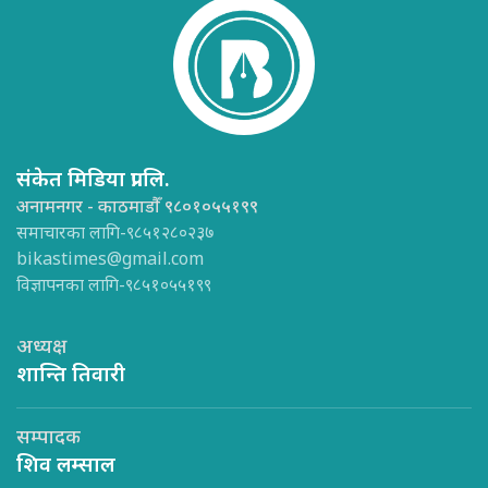
संकेत मिडिया प्रा.लि.
अनामनगर - काठमाडौँ ९८०१०५५१९९
समाचारका लागि-९८५१२८०२३७
bikastimes@gmail.com
विज्ञापनका लागि-९८५१०५५१९९
अध्यक्ष
शान्ति तिवारी
सम्पादक
शिव लम्साल