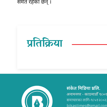
समेत रहेका छन् ।
प्रतिक्रिया
संकेत मिडिया प्रा.लि.
अनामनगर - काठमाडौँ ९८०
समाचारका लागि-९८५१२८०२
bikastimes@gmail.co