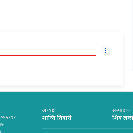
अध्यक्ष
सम्पादक
१०५५१९९
शान्ति तिवारी
शिव लम्
३७
m