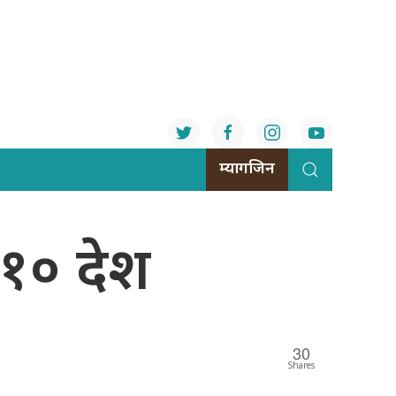
म्यागजिन
े १० देश
30
Shares