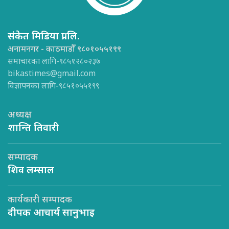
संकेत मिडिया प्रा.लि.
अनामनगर - काठमाडौँ ९८०१०५५१९९
समाचारका लागि-९८५१२८०२३७
bikastimes@gmail.com
विज्ञापनका लागि-९८५१०५५१९९
अध्यक्ष
शान्ति तिवारी
सम्पादक
शिव लम्साल
कार्यकारी सम्पादक
दीपक आचार्य सानुभाइ