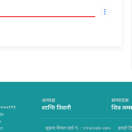
अध्यक्ष
सम्पादक
१०५५१९९
शान्ति तिवारी
शिव लम्
३७
m
सूचना विभाग दर्ता नं. : ५१५/०७४-०७५
हाम्रो ट
९९