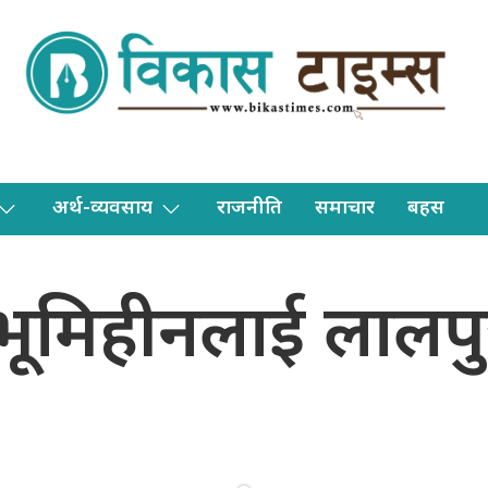
अर्थ-व्यवसाय
राजनीति
समाचार
बहस
३ भूमिहीनलाई लालपु