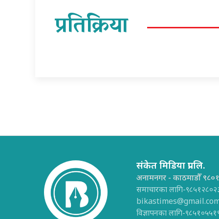
प्रतिक्रिया
संकेत मिडिया प्रा.लि.
अनामनगर - काठमाडौँ ९८०
समाचारका लागि-९८५१२८०२
bikastimes@gmail.co
विज्ञापनका लागि-९८५१०५५१