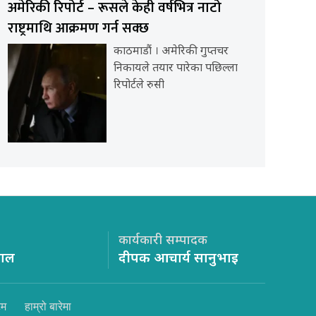
अमेरिकी रिपोर्ट – रूसले केही वर्षभित्र नाटो
राष्ट्रमाथि आक्रमण गर्न सक्छ
काठमाडौं । अमेरिकी गुप्तचर
निकायले तयार पारेका पछिल्ला
रिपोर्टले रुसी
कार्यकारी सम्पादक
साल
दीपक आचार्य सानुभाइ
िम
हाम्रो बारेमा