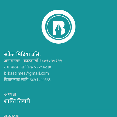
संकेत मिडिया प्रा.लि.
अनामनगर - काठमाडौँ ९८०१०५५१९९
समाचारका लागि-९८५१२८०२३७
bikastimes@gmail.com
विज्ञापनका लागि-९८५१०५५१९९
अध्यक्ष
शान्ति तिवारी
सम्पादक