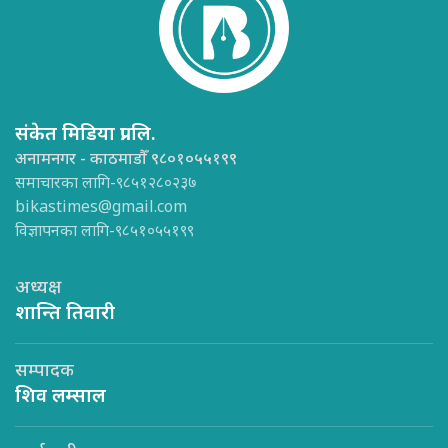
संकेत मिडिया प्रा.लि.
अनामनगर - काठमाडौँ ९८०१०५५१९९
समाचारका लागि-९८५१२८०२३७
bikastimes@gmail.com
विज्ञापनका लागि-९८५१०५५१९९
अध्यक्ष
शान्ति तिवारी
सम्पादक
शिव लम्साल