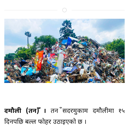
दमौली (तनहुँ) ।
तनहुँ सदरमुकाम दमौलीमा १५
दिनपछि बल्ल फोहर उठाइएको छ ।