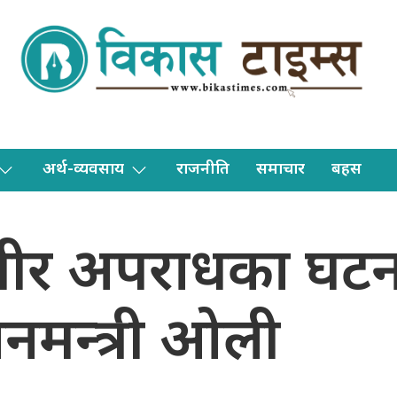
अर्थ-व्यवसाय
राजनीति
समाचार
बहस
 गम्भीर अपराधका घ
धानमन्त्री ओली