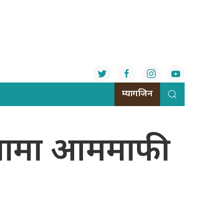
म्यागजिन
टनामा आममाफी