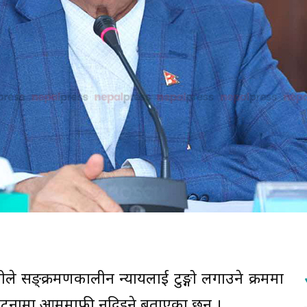
ओलीले सङ्क्रमणकालीन न्यायलाई टुङ्गो लगाउने क्रममा
ा घटनामा आममाफी नदिइने बताएका छन् ।