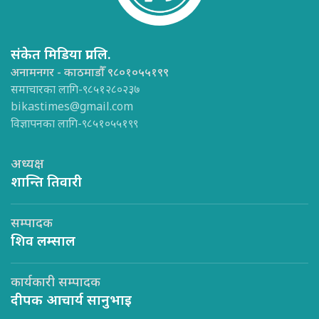
संकेत मिडिया प्रा.लि.
अनामनगर - काठमाडौँ ९८०१०५५१९९
समाचारका लागि-९८५१२८०२३७
bikastimes@gmail.com
विज्ञापनका लागि-९८५१०५५१९९
अध्यक्ष
शान्ति तिवारी
सम्पादक
शिव लम्साल
कार्यकारी सम्पादक
दीपक आचार्य सानुभाइ