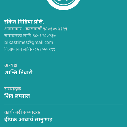
संकेत मिडिया प्रा.लि.
अनामनगर - काठमाडौँ ९८०१०५५१९९
समाचारका लागि-९८५१२८०२३७
bikastimes@gmail.com
विज्ञापनका लागि-९८५१०५५१९९
अध्यक्ष
शान्ति तिवारी
सम्पादक
शिव लम्साल
कार्यकारी सम्पादक
दीपक आचार्य सानुभाइ