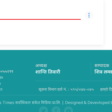
अध्यक्ष
सम्पादक
१०५५१९९
शान्ति तिवारी
शिव लम्
३७
m
सूचना विभाग दर्ता नं. : ५१५/०७४-०७५
हाम्रो ट
९९
Times सर्वाधिकार संकेत मिडिया प्रा.लि. | Designed & Devevloped 