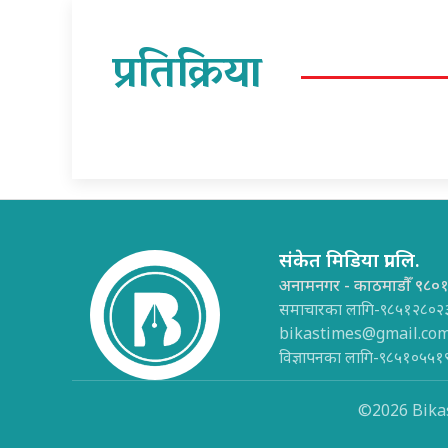
प्रतिक्रिया
संकेत मिडिया प्रा.लि.
अनामनगर - काठमाडौँ ९८०
समाचारका लागि-९८५१२८०२
bikastimes@gmail.co
विज्ञापनका लागि-९८५१०५५१
©2026 Bikas 