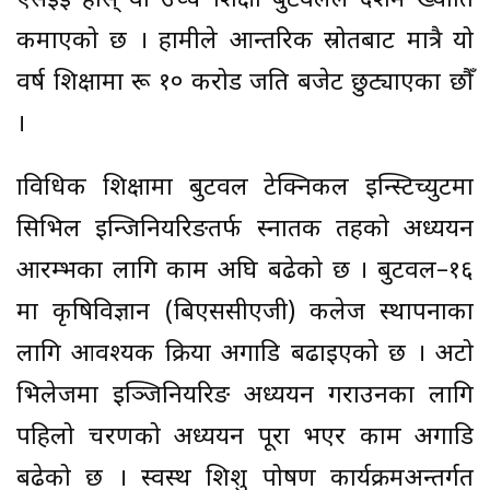
एसइई होस् वा उच्च शिक्षा बुटवलले देशमै ख्याति
कमाएको छ । हामीले आन्तरिक स्रोतबाट मात्रै यो
वर्ष शिक्षामा रू १० करोड जति बजेट छुट्याएका छौँ
।
प्राविधिक शिक्षामा बुटवल टेक्निकल इन्स्टिच्युटमा
सिभिल इन्जिनियरिङतर्फ स्नातक तहको अध्ययन
आरम्भका लागि काम अघि बढेको छ । बुटवल–१६
मा कृषिविज्ञान (बिएससीएजी) कलेज स्थापनाका
लागि आवश्यक प्रक्रिया अगाडि बढाइएको छ । अटो
भिलेजमा इञ्जिनियरिङ अध्ययन गराउनका लागि
पहिलो चरणको अध्ययन पूरा भएर काम अगाडि
बढेको छ । स्वस्थ शिशु पोषण कार्यक्रमअन्तर्गत