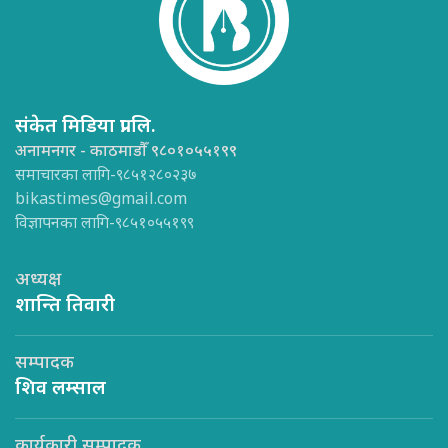
संकेत मिडिया प्रा.लि.
अनामनगर - काठमाडौँ ९८०१०५५१९९
समाचारका लागि-९८५१२८०२३७
bikastimes@gmail.com
विज्ञापनका लागि-९८५१०५५१९९
अध्यक्ष
शान्ति तिवारी
सम्पादक
शिव लम्साल
कार्यकारी सम्पादक