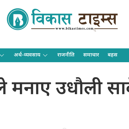
अर्थ-व्यवसाय
राजनीति
समाचार
बहस
े मनाए उधौली साक