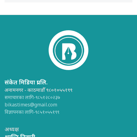
संकेत मिडिया प्रा.लि.
अनामनगर - काठमाडौँ ९८०१०५५१९९
समाचारका लागि-९८५१२८०२३७
bikastimes@gmail.com
विज्ञापनका लागि-९८५१०५५१९९
अध्यक्ष