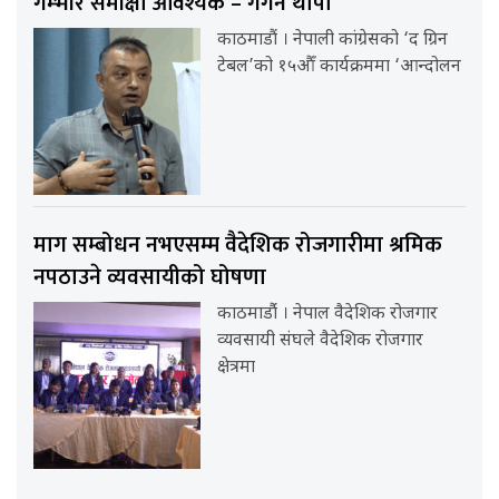
गम्भीर समीक्षा आवश्यक – गगन थापा
काठमाडौं । नेपाली कांग्रेसको ‘द ग्रिन
टेबल’को १५औँ कार्यक्रममा ‘आन्दोलन
माग सम्बोधन नभएसम्म वैदेशिक रोजगारीमा श्रमिक
नपठाउने व्यवसायीको घोषणा
काठमाडौंं । नेपाल वैदेशिक रोजगार
व्यवसायी संघले वैदेशिक रोजगार
क्षेत्रमा