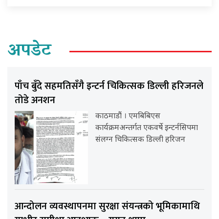
अपडेट
पाँच बुँदे सहमतिसँगै इन्टर्न चिकित्सक डिल्ली हरिजनले
तोडे अनशन
काठमाडौं । एमबिबिएस
कार्यक्रमअन्तर्गत एकवर्षे इन्टर्नसिपमा
संलग्न चिकित्सक डिल्ली हरिजन
आन्दोलन व्यवस्थापनमा सुरक्षा संयन्त्रको भूमिकामाथि