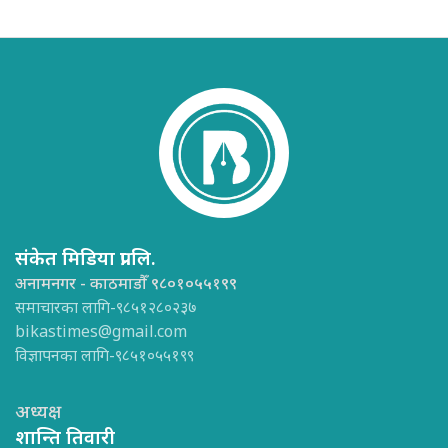
संकेत मिडिया प्रा.लि.
अनामनगर - काठमाडौँ ९८०१०५५१९९
समाचारका लागि-९८५१२८०२३७
bikastimes@gmail.com
विज्ञापनका लागि-९८५१०५५१९९
अध्यक्ष
शान्ति तिवारी