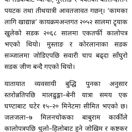
यो सडकबाट म्याग्दी, मुस्ताङ र पर्वतका बासिन्दासँगै
पर्यटक तथा तीर्थयात्री आवतजावत गर्छन्। ‘कामका
लागि खाद्यान्न’ कार्यक्रमअन्तर्गत २०५२ सालमा ट्र्याक
खुलेको सडक २०६८ सालमा एकतर्फी कालोपत्र
भएको थियो। मुस्ताङ र कोरलानाका सडक
सञ्जालमा जोडिएपछि सवारी चाप बढ्दा साँघुरो
सडक जीर्ण बन्दै गएको थियो।
यातायात व्यवसायी बुद्धि पुनका अनुसार
स्तरोन्नतिपछि मालढुङ्गा–बेनी यात्रा समय एक
घण्टाबाट घटेर १५–२० मिनेटमा सीमित भएको छ।
जलजला–७ मिलनचोकका बाबुराम कार्कीले
कालोपत्रपछि धुलो–हिलोबाट हुने जोखिम र कष्टकर