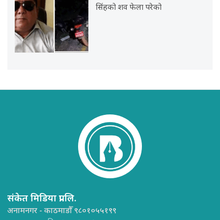
सिंहको शव फेला परेको
संकेत मिडिया प्रा.लि.
अनामनगर - काठमाडौँ ९८०१०५५१९९