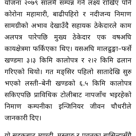
योजना २०७९ सालमै सम्पन्न गर्ने लक्ष्य राखिए पनि
कोरोना महामारी, बाढीपहिरो र नदीजन्य निर्माण
सामग्रीको अभाव देखाउँदै सहायक ठेकेदारले काम
अलपत्र पारेपछि मुख्य ठेकेदार एक वर्षअघि
कार्यक्षेत्रमा फर्किएका थिए। यसअघि मालढुङ्गा–फर्से
खण्डमा ३।३ किमि कालोपत्र र २।२ किमि ढलान
गरिएको थियो। गत मङ्सिर पहिलो सातादेखि सुरु
भएको लस्ती–बेनी खण्डको ६.५ किमि कालोपत्र
सकिएपछि प्राविधिक टोलीबाट नापजाँच भइरहेको
निर्माण कम्पनीका इन्जिनियर जीवन चौधरीले
जानकारी दिए।