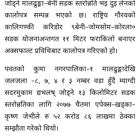
जोड्ने मालढुङ्गा–बेनी सडक स्तरोन्नति भई दुई लेनको
कालोपत्र सम्पन्न भएको छ। राष्ट्रिय गौरवको
कालिगण्की करिडोर ९बेनी–जोमसोम–कोरला०
सडक योजनाअन्तर्गत ११ मिटर फराकिलो बनाएर
अक्सफाल्ट प्रविधिबाट कालोपत्र गरिएको हो।
पर्वतको कुमा नगरपालिका–१ मालढुङ्गादेखि
जलजला –८, ७, ४ र ३ नम्बर वडा हुँदै म्याग्दी
सदरमुकाम द्यभलष् जोड्ने १३ किलोमिटर सडक
स्तरोन्नतिका लागि २०७७ चैतमा एपेक्स–खड्का–
कृष्ण जेभीले रु ५२ करोड ८६ लाखमा ठेक्का
सम्झौता गरेको थियो।