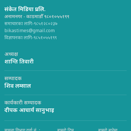
संकेत मिडिया प्रा.लि.
अनामनगर - काठमाडौँ ९८०१०५५१९९
समाचारका लागि-९८५१२८०२३७
bikastimes@gmail.com
विज्ञापनका लागि-९८५१०५५१९९
अध्यक्ष
शान्ति तिवारी
सम्पादक
शिव लम्साल
कार्यकारी सम्पादक
दीपक आचार्य सानुभाइ
सूचना विभाग दर्ता नं. :
हाम्रो टिम
हाम्रो बारेमा