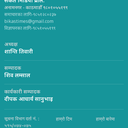
संकेत मिडिया प्रा.लि.
अनामनगर - काठमाडौँ ९८०१०५५१९९
समाचारका लागि-९८५१२८०२३७
bikastimes@gmail.com
विज्ञापनका लागि-९८५१०५५१९९
अध्यक्ष
शान्ति तिवारी
सम्पादक
शिव लम्साल
कार्यकारी सम्पादक
दीपक आचार्य सानुभाइ
सूचना विभाग दर्ता नं. :
हाम्रो टिम
हाम्रो बारेमा
५१५/०७४-०७५