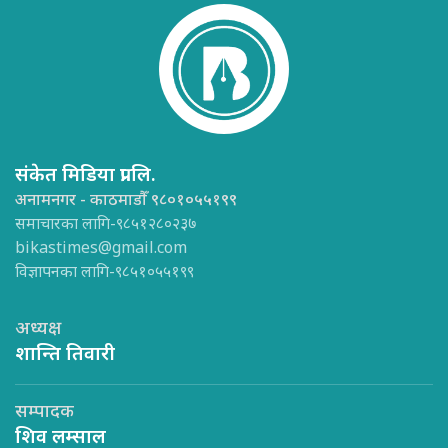
संकेत मिडिया प्रा.लि.
अनामनगर - काठमाडौँ ९८०१०५५१९९
समाचारका लागि-९८५१२८०२३७
bikastimes@gmail.com
विज्ञापनका लागि-९८५१०५५१९९
अध्यक्ष
शान्ति तिवारी
सम्पादक
शिव लम्साल