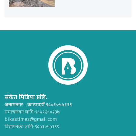
संकेत मिडिया प्रा.लि.
अनामनगर - काठमाडौँ ९८०१०५५१९९
समाचारका लागि-९८५१२८०२३७
bikastimes@gmail.com
विज्ञापनका लागि-९८५१०५५१९९