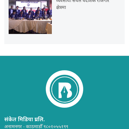
व्यवसायी संघले वैदेशिक रोजगार
क्षेत्रमा
संकेत मिडिया प्रा.लि.
अनामनगर - काठमाडौँ ९८०१०५५१९९