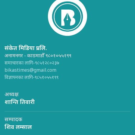
संकेत मिडिया प्रा.लि.
अनामनगर - काठमाडौँ ९८०१०५५१९९
समाचारका लागि-९८५१२८०२३७
bikastimes@gmail.com
विज्ञापनका लागि-९८५१०५५१९९
अध्यक्ष
शान्ति तिवारी
सम्पादक
शिव लम्साल