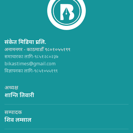
संकेत मिडिया प्रा.लि.
अनामनगर - काठमाडौँ ९८०१०५५१९९
समाचारका लागि-९८५१२८०२३७
bikastimes@gmail.com
विज्ञापनका लागि-९८५१०५५१९९
अध्यक्ष
शान्ति तिवारी
सम्पादक
शिव लम्साल