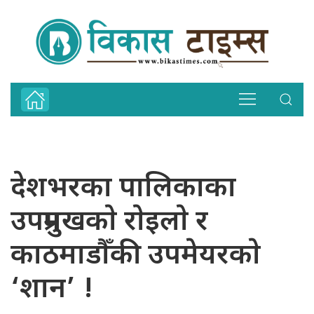
देशभरका पालिकाका
उपप्रमुखकाे राेइलाे र
काठमाडौँकी उपमेयरकाे
‘शान’ !