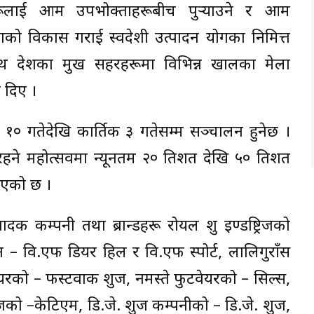
न्डहरूलाई आम उपभोक्ताहरूबीच पुर्‍याउने र आम
वनाको विकास गराई स्वदेशी उत्पादन प्रयोगका निमित्त
ाथ देशका प्रमुख सहरहरूमा विभिन्न खालका मेला
 दिए ।
 १० गतेदेखि कार्तिक ३ गतेसम्म सञ्चालन हुनेछ ।
ने महोत्सवमा न्यूनतम २० प्रतिशत देखि ५० प्रतिशत
ाएको छ ।
ादक कम्पनी तथा ब्रान्डहरू रोयल शु इण्डष्ट्रिजको
 – वि.एफ डियर हिल र वि.एफ स्पोर्ट, लालिगुराँस
यरको – फस्टवाक शुज, नमस्ते फुटवेयरको – सिल्स,
ो –केटिएम, डि.जे. शुज कम्पनीको – डि.जे. शुज,