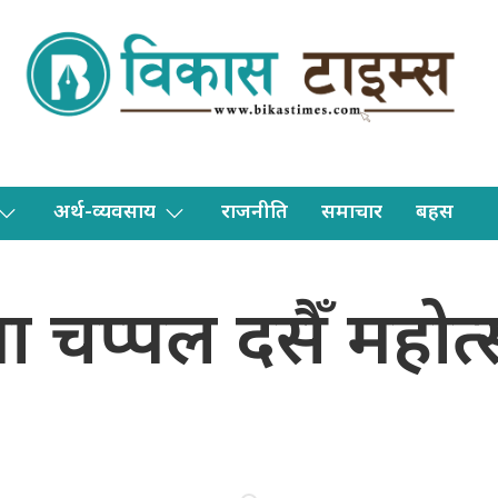
अर्थ-व्यवसाय
राजनीति
समाचार
बहस
ा चप्पल दसैँ महोत्