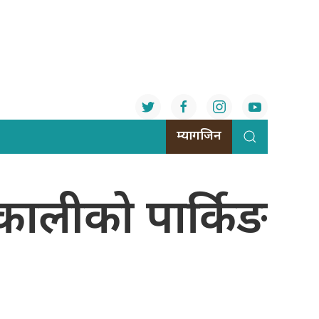
म्यागजिन
वनकालीको पार्किङ