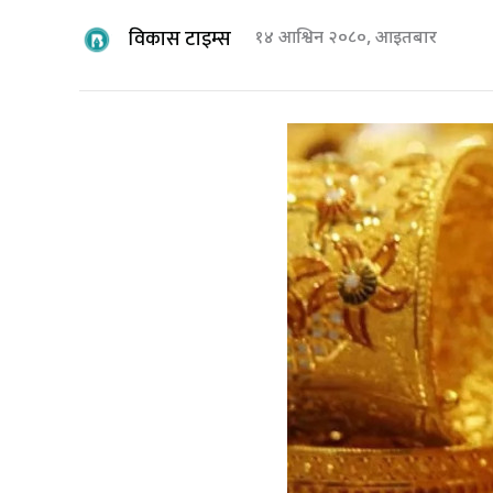
विकास टाइम्स
१४ आश्विन २०८०, आइतबार