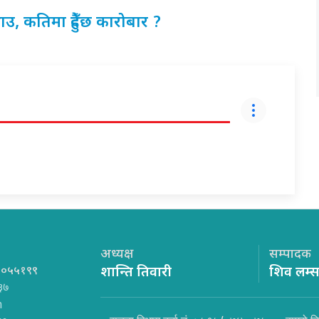
उ, कतिमा हुँदैछ कारोबार ?
अध्यक्ष
सम्पादक
१०५५१९९
शान्ति तिवारी
शिव लम्
३७
m