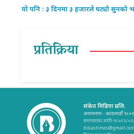
याे पनि : ३ दिनमा ३ हजारले घट्यो सुनको भा
प्रतिक्रिया
संकेत मिडिया प्रा.लि.
अनामनगर - काठमाडौँ ९८०
समाचारका लागि-९८५१२८०२
bikastimes@gmail.co